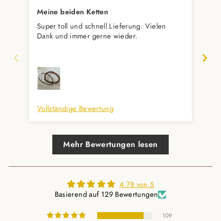
Meine beiden Ketten
Se
Super toll und schnell Lieferung. Vielen
Seh
Dank und immer gerne wieder.
Seh
Vollständige Bewertung
Vol
Mehr Bewertungen lesen
4.78 von 5
Basierend auf 129 Bewertungen
109