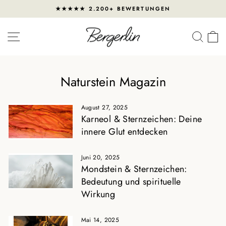
Direkt
★★★★★ 2.200+ BEWERTUNGEN
zum
Pause
Inhalt
Diashow
SEITENNAVIGATION
SUC
Naturstein Magazin
August 27, 2025
Karneol & Sternzeichen: Deine
innere Glut entdecken
Juni 20, 2025
Mondstein & Sternzeichen:
Bedeutung und spirituelle
Wirkung
Mai 14, 2025