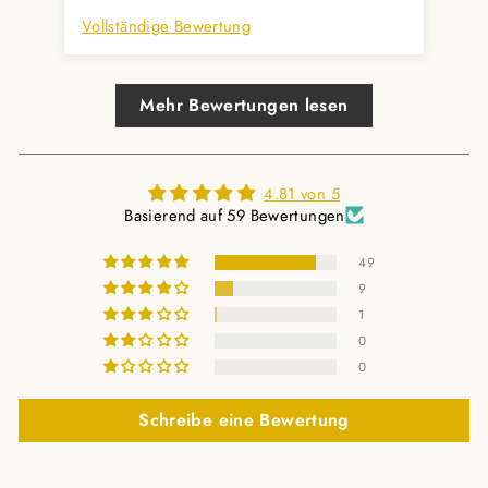
Vollständige Bewertung
Vol
Mehr Bewertungen lesen
4.81 von 5
Basierend auf 59 Bewertungen
49
9
1
0
0
Schreibe eine Bewertung