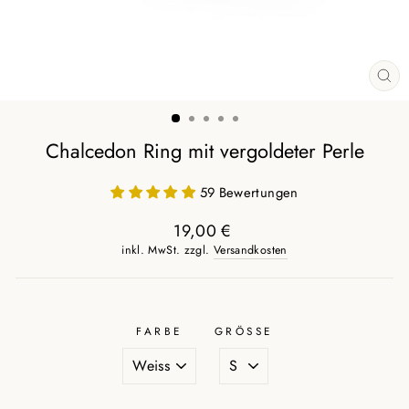
SCH
ES
Chalcedon Ring mit vergoldeter Perle
59 Bewertungen
19,00 €
Normaler
inkl. MwSt. zzgl.
Versandkosten
Preis
FARBE
GRÖSSE