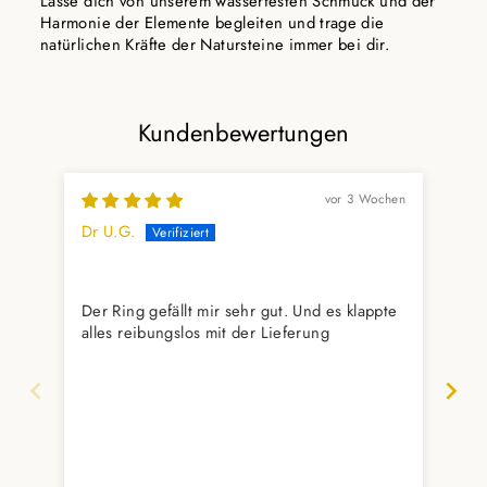
Lasse dich von unserem wasserfesten Schmuck und der
Harmonie der Elemente begleiten und trage die
natürlichen Kräfte der Natursteine immer bei dir.
Kundenbewertungen
vor 3 Wochen
Dr U.G.
Yas
Wu
Der Ring gefällt mir sehr gut. Und es klappte
Gef
alles reibungslos mit der Lieferung
aus
Unt
her