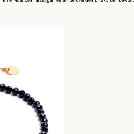
ch feine Nuancen, erzeugen einen betörenden Effekt, der bewund