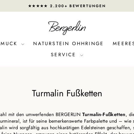
★★★★★ 2.200+ BEWERTUNGEN
Pause
Diashow
CHMUCK
NATURSTEIN OHHRINGE
MEERE
SERVICE
Turmalin Fußketten
uswahl mit den umwerfenden BERGERLIN
Turmalin-Fußketten
, d
aturmineral, ist für seine bemerkenswerte Farbpalette und – wie 
in wird sorgfältig aus hochkarätigen Edelsteinen geschaffen, 