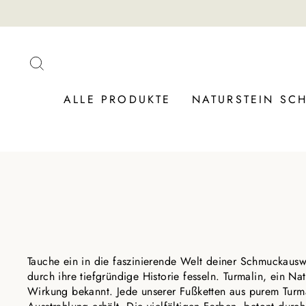
Direkt
zum
Inhalt
SUCHE
ALLE PRODUKTE
NATURSTEIN S
Tauche ein in die faszinierende Welt deiner Schmucka
durch ihre tiefgründige Historie fesseln. Turmalin, ein N
Wirkung bekannt. Jede unserer Fußketten aus purem Turmal