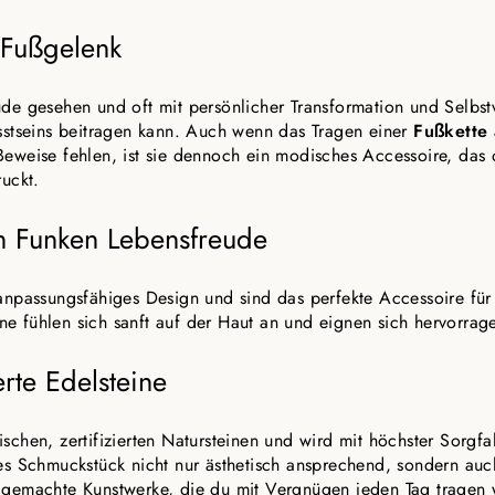
 Fußgelenk
de gesehen und oft mit persönlicher Transformation und Selbstve
usstseins beitragen kann. Auch wenn das Tragen einer
Fußkette 
he Beweise fehlen, ist sie dennoch ein modisches Accessoire, da
ruckt.
n Funken Lebensfreude
anpassungsfähiges Design und sind das perfekte Accessoire für
e fühlen sich sanft auf der Haut an und eignen sich hervorrag
erte Edelsteine
ischen, zertifizierten Natursteinen und wird mit höchster Sorgf
es Schmuckstück nicht nur ästhetisch ansprechend, sondern auch
dgemachte Kunstwerke, die du mit Vergnügen jeden Tag tragen w