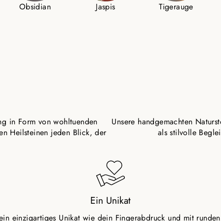
Obsidian
Jaspis
Tigerauge
ung in Form von wohltuenden
Unsere handgemachten Naturstei
en Heilsteinen jeden Blick, der
als stilvolle Begl
Ein Unikat
 ein einzigartiges Unikat wie dein Fingerabdruck und mit runde