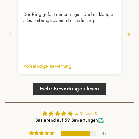
Wu
Der Ring gefällt mir sehr gut. Und es klappte
Gef
alles reibungslos mit der Lieferung
aus
Unt
her
Vollständige Bewertung
Vol
Mehr Bewertungen lesen
4.81 von 5
Basierend auf 59 Bewertungen
49