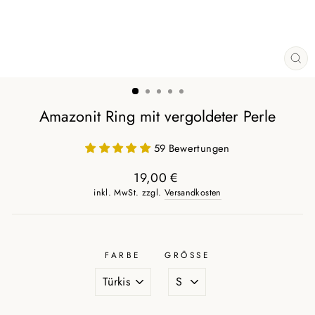
SCH
ES
Amazonit Ring mit vergoldeter Perle
59 Bewertungen
19,00 €
Normaler
inkl. MwSt. zzgl.
Versandkosten
Preis
FARBE
GRÖSSE