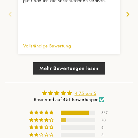
gut finde ich die verschiedenen Größen.
Erw
mit
Auc
prompt 
und
Vollständige Bewertung
Vol
Mehr Bewertungen lesen
4.75 von 5
Basierend auf 451 Bewertungen
367
70
6
3