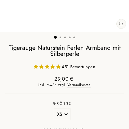
SCH
ES
Tigerauge Naturstein Perlen Armband mit
Silberperle
451 Bewertungen
29,00 €
Normaler
inkl. MwSt. zzgl.
Versandkosten
Preis
GRÖSSE