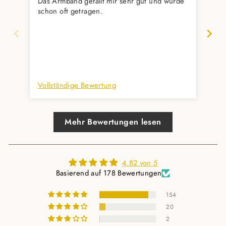
Das Armband gefällt mir sehr gut und wurde
Imm
schon oft getragen.
Vollständige Bewertung
Vol
Mehr Bewertungen lesen
4.82 von 5
Basierend auf 178 Bewertungen
154
20
2