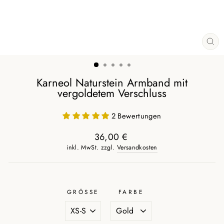
SCH
ES
Karneol Naturstein Armband mit
vergoldetem Verschluss
2 Bewertungen
36,00 €
Normaler
inkl. MwSt. zzgl.
Versandkosten
Preis
GRÖSSE
FARBE