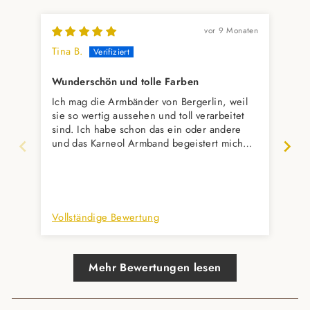
vor 9 Monaten
Tina B.
Ma
Wunderschön und tolle Farben
Ich mag die Armbänder von Bergerlin, weil
Seh
sie so wertig aussehen und toll verarbeitet
per
sind. Ich habe schon das ein oder andere
Abw
und das Karneol Armband begeistert mich
wieder sehr. Diese Orangetöne in
Kombination mit dem goldenen Verschluss-
wunderschön. Es wird ein Geschenk an
meine Mutter und ich bin gespannt, was sie
dazu sagt.
Vollständige Bewertung
Vol
Mehr Bewertungen lesen