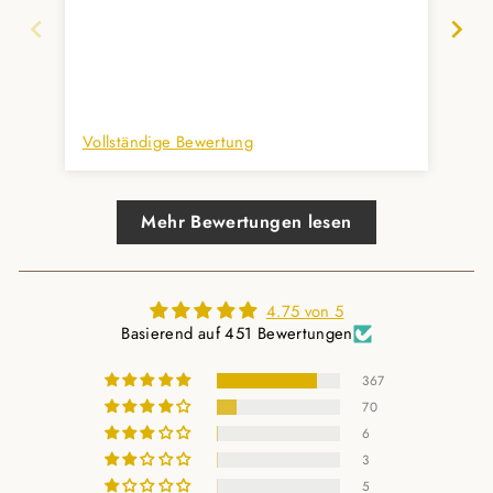
mit
Auc
prompt 
und
Vollständige Bewertung
Vol
Mehr Bewertungen lesen
4.75 von 5
Basierend auf 451 Bewertungen
367
70
6
3
5