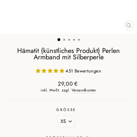
SCH
ES
Hämatit (künstliches Produkt) Perlen
Armband mit Silberperle
451 Bewertungen
29,00 €
Normaler
inkl. MwSt. zzgl.
Versandkosten
Preis
GRÖSSE