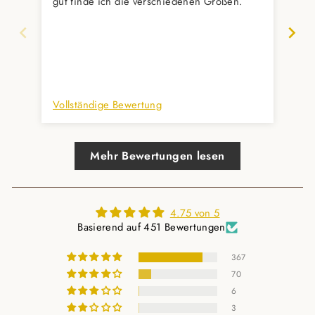
gut finde ich die verschiedenen Größen.
Erw
mit
Auc
prompt 
und
Vollständige Bewertung
Vol
Mehr Bewertungen lesen
4.75 von 5
Basierend auf 451 Bewertungen
367
70
6
3