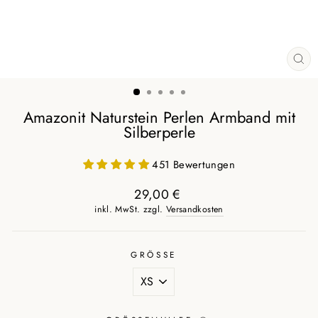
SCH
ES
Amazonit Naturstein Perlen Armband mit
Silberperle
451 Bewertungen
29,00 €
Normaler
inkl. MwSt. zzgl.
Versandkosten
Preis
GRÖSSE