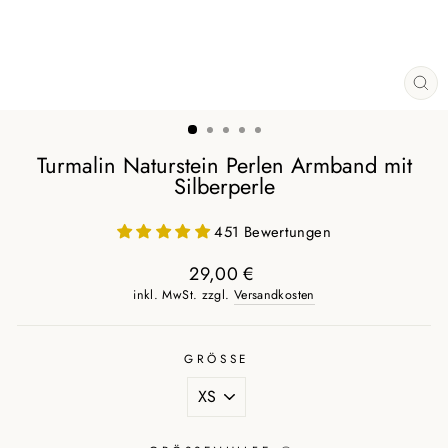
SCH
ES
Turmalin Naturstein Perlen Armband mit
Silberperle
451 Bewertungen
29,00 €
Normaler
inkl. MwSt. zzgl.
Versandkosten
Preis
GRÖSSE