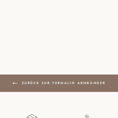
TURMALIN
NATURSTEIN
PERLEN ARMBAND
MIT SILBERPERLE
29,00 €
ZURÜCK ZUR TURMALIN ARMBÄNDER