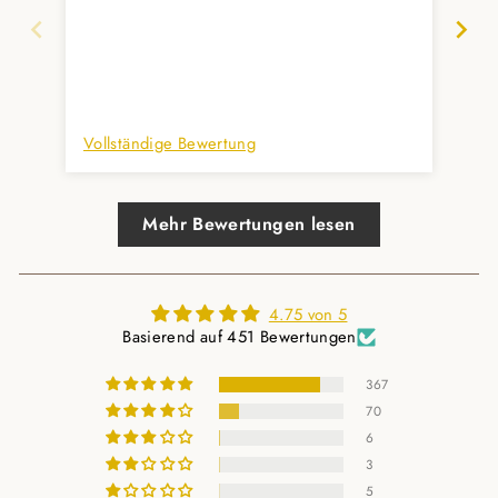
mit
Auc
prompt 
und
Vollständige Bewertung
Vol
Mehr Bewertungen lesen
4.75 von 5
Basierend auf 451 Bewertungen
367
70
6
3
5