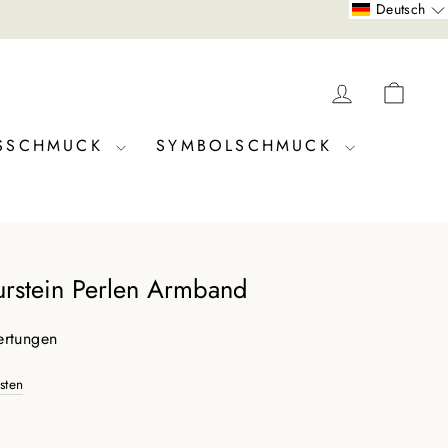
Deutsch
EINLOGG
DEI
SSCHMUCK
SYMBOLSCHMUCK
rstein Perlen Armband
ertungen
sten