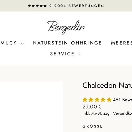
★★★★★ 2.200+ BEWERTUNGEN
Pause
Diashow
CHMUCK
NATURSTEIN OHHRINGE
MEERE
SERVICE
Chalcedon Natu
451 Bew
Normaler
29,00 €
Preis
inkl. MwSt. zzgl.
Versandko
GRÖSSE